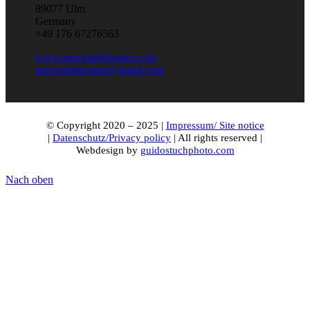
89077 Ulm
Germany
+49 176 67276563
www.movingrhizomes.com
movingrhizomes@gmail.com
© Copyright 2020 – 2025 |
Impressum/ Site notice
|
Datenschutz/Privacy policy
| All rights reserved |
Webdesign by
guidostuchphoto.com
Nach oben