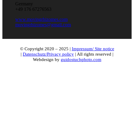
Germany
+49 176 67276563
www.movingrhizomes.com
movingrhizomes@gmail.com
© Copyright 2020 – 2025 |
Impressum/ Site notice
|
Datenschutz/Privacy policy
| All rights reserved |
Webdesign by
guidostuchphoto.com
Nach
oben