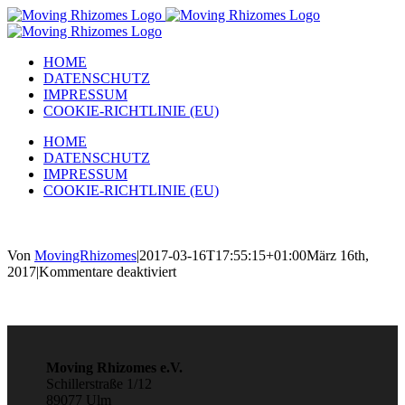
Zum
Inhalt
springen
HOME
DATENSCHUTZ
IMPRESSUM
COOKIE-RICHTLINIE (EU)
HOME
DATENSCHUTZ
IMPRESSUM
COOKIE-RICHTLINIE (EU)
Von
MovingRhizomes
|
2017-03-16T17:55:15+01:00
März 16th,
für
2017
|
Kommentare deaktiviert
Moving Rhizomes e.V.
Schillerstraße 1/12
89077 Ulm