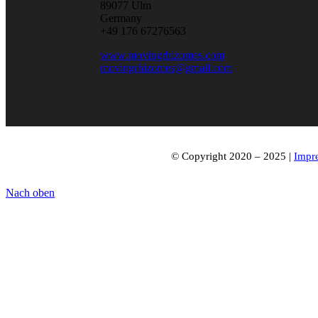
89077 Ulm
Germany
+49 176 67276563
www.movingrhizomes.com
movingrhizomes@gmail.com
© Copyright 2020 – 2025 |
Impre
Nach oben