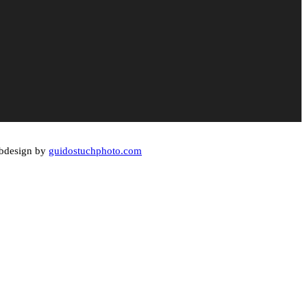
Webdesign by
guidostuchphoto.com