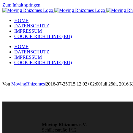
Zum Inhalt springen
HOME
DATENSCHUTZ
IMPRESSUM
COOKIE-RICHTLINIE (EU)
HOME
DATENSCHUTZ
IMPRESSUM
COOKIE-RICHTLINIE (EU)
Von
MovingRhizomes
|
2016-07-25T15:12:02+02:00
Juli 25th, 2016
|
K
Moving Rhizomes e.V.
Schillerstraße 1/12