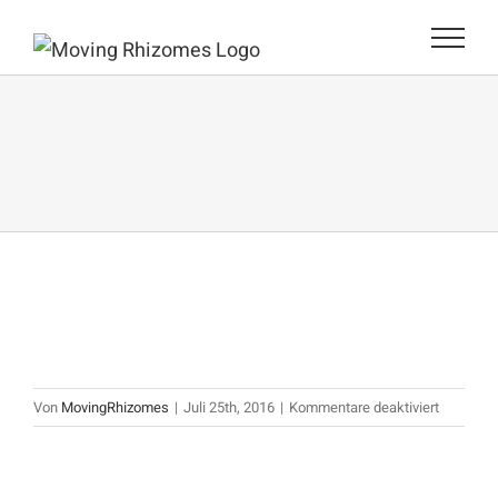
Zum
Inhalt
springen
für
Von
MovingRhizomes
|
Juli 25th, 2016
|
Kommentare deaktiviert