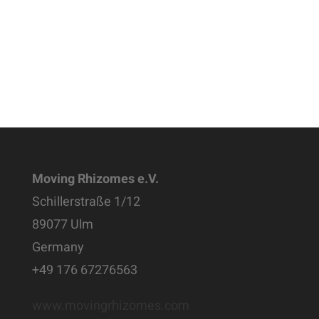
Moving Rhizomes e.V.
Schillerstraße 1/12
89077 Ulm
Germany
+49 176 67276563
www.movingrhizomes.com