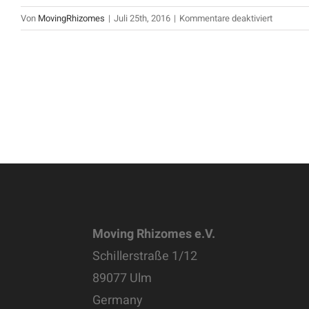
für
Von
MovingRhizomes
|
Juli 25th, 2016
|
Kommentare deaktiviert
Moving Rhizomes e.V.
Schillerstraße 1/12
89077 Ulm
Germany