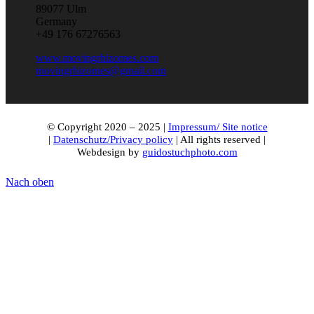
89077 Ulm
Germany
+49 176 67276563
www.movingrhizomes.com
movingrhizomes@gmail.com
© Copyright 2020 – 2025 |
Impressum/ Site notice
|
Datenschutz/Privacy policy
| All rights reserved |
Webdesign by
guidostuchphoto.com
Nach oben