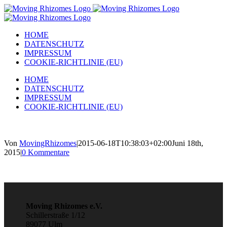
Zum
Inhalt
springen
HOME
DATENSCHUTZ
IMPRESSUM
COOKIE-RICHTLINIE (EU)
HOME
DATENSCHUTZ
IMPRESSUM
COOKIE-RICHTLINIE (EU)
Von
MovingRhizomes
|
2015-06-18T10:38:03+02:00
Juni 18th,
2015
|
0 Kommentare
Moving Rhizomes e.V.
Schillerstraße 1/12
89077 Ulm