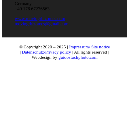
Germany
+49 176 67276563
www.movingrhizomes.com
movingrhizomes@gmail.com
© Copyright 2020 – 2025 |
Impressum/ Site notice
|
Datenschutz/Privacy policy
| All rights reserved |
Webdesign by
guidostuchphoto.com
Nach
oben