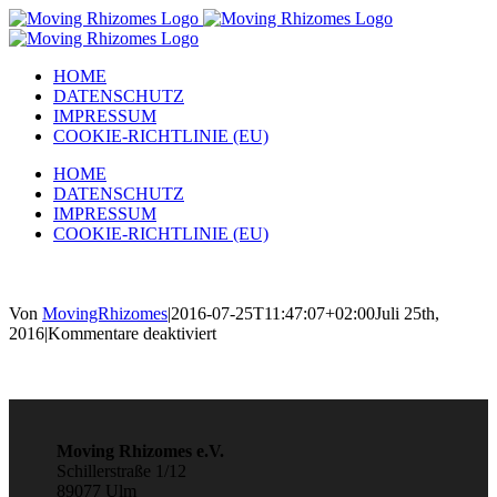
Zum
Inhalt
springen
HOME
DATENSCHUTZ
IMPRESSUM
COOKIE-RICHTLINIE (EU)
HOME
DATENSCHUTZ
IMPRESSUM
COOKIE-RICHTLINIE (EU)
Von
MovingRhizomes
|
2016-07-25T11:47:07+02:00
Juli 25th,
für
2016
|
Kommentare deaktiviert
Moving Rhizomes e.V.
Schillerstraße 1/12
89077 Ulm