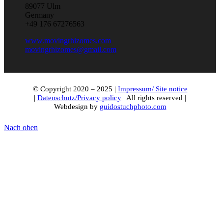
89077 Ulm
Germany
+49 176 67276563
www.movingrhizomes.com
movingrhizomes@gmail.com
© Copyright 2020 – 2025 |
Impressum/ Site notice
|
Datenschutz/Privacy policy
| All rights reserved |
Webdesign by
guidostuchphoto.com
Nach oben